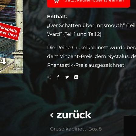
Jetzt kaufen oder streamen
Enthält:
„Der Schatten über Innsmouth“ (
Teil
Ward“ (
Teil 1
und
Teil 2
).
Die Reihe Gruselkabinett wurde ber
dem Vincent-Preis, dem Nyctalus,
Phantastik-Preis ausgezeichnet!
zurück
Gruselkabinett-Box 5