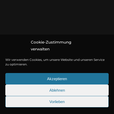
Cookie-Zustimmung
© Copyright 2026
Titania Medien GmbH
.
verwalten
Wir verwenden Cookies, um unsere Website und unseren Service
zu optimieren.
Akzeptieren
Ablehnen
Vorlieben
25.09.2026
Sherlock Holmes 73: Die tr