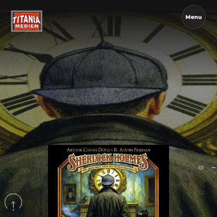
Menu
01
02