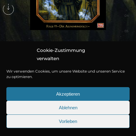
03
04
05
Cookie-Zustimmung
verwalten
Neustes Hörspiel
Wir verwenden Cookies, um unsere Website und unseren Service
zu optimieren.
Akzeptieren
Ablehnen
© Copyright 2026
Titania Medien GmbH
.
Vorlieben
25.09.2026
Sherlock Holmes 73: Die trügeris