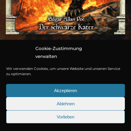
Cookie-Zustimmung
Folge 198: Edgar Allan
verwalten
Poe – Der schwarze
Wir verwenden Cookies, um unsere Website und unseren Service
Kater
zu optimieren.
Akzeptieren
Hörspiel von Marc Gruppe
Ablehnen
1 CD ca. 60 Minuten
© Copyright 2026
Titania Medien GmbH
.
Vorlieben
978-3-7857-8786-1
25.09.2026
Sherlock Holmes 73: Die trügeri
Erscheint am 25. September 2026.