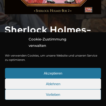
Sherlock Holmes-
Box 2
Cookie-Zustimmung
verwalten
3 CDs, ca. 237 Minuten
Wir verwenden Cookies, um unsere Website und unseren Service
zu optimieren.
978-3-7857-5536-5
Akzeptieren
Jetzt kaufen oder streamen
Ablehnen
© Copyright 2026
Titania Medien GmbH
.
Hörprobe
Vorlieben
25.09.2026
Sherlock Holmes 73: Die trüge