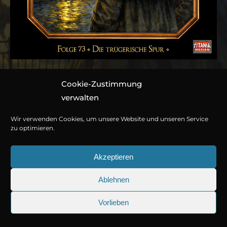
Cookie-Zustimmung
Folge 073: Die
verwalten
trügerische Spur
Wir verwenden Cookies, um unsere Website und unseren Service
zu optimieren.
Hörspiel von Marc Gruppe nach R. Austin Freeman und Sir
Akzeptieren
Arthur Conan Doyle
1 CD ca. 80 Minuten
Ablehnen
© Copyright 2026
Titania Medien GmbH
.
978-3-7857-8813-4
Vorlieben
25.09.2026
Sherlock Holmes 73: Die trüger