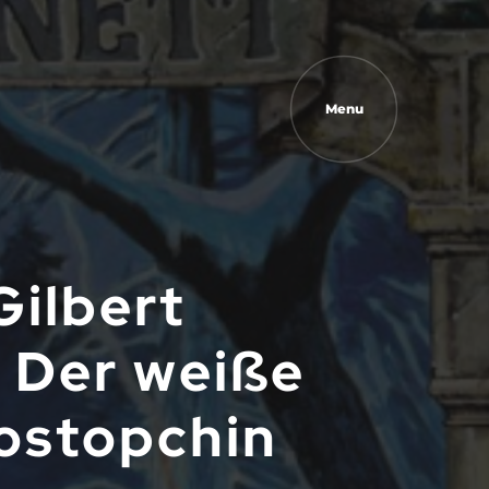
Menu
Gilbert
 Der weiße
ostopchin