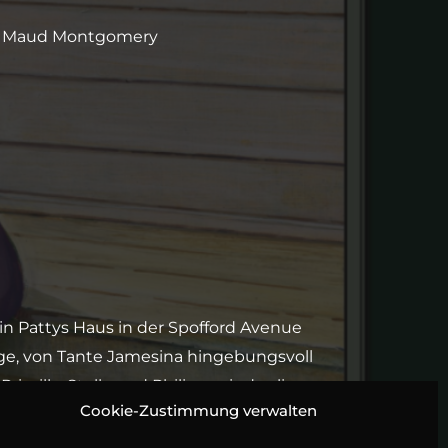
y Maud Montgomery
in Pattys Haus in der Spofford Avenue
ge, von Tante Jamesina hingebungsvoll
scilla, Stella und Philippa sind selig –
Cookie-Zustimmung verwalten
 ein räudiger Straßenkater bereitet, der