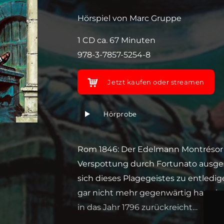
Hörspiel von Marc Gruppe
1 CD ca. 67 Minuten
978-3-7857-5254-8
Jetzt kaufen oder streamen
Hörprobe
Rom 1846: Der Edelmann Montrésor s
Verspottung durch Fortunato ausges
sich dieses Plagegeistes zu entledig
gar nicht mehr gegenwärtig hat, ei
in das Jahr 1796 zurückreicht…