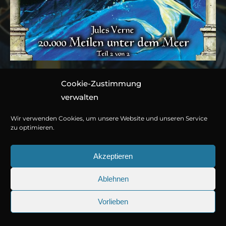
Cookie-Zustimmung
Folge 119: Jules Verne –
verwalten
20.000 Meilen unter
Wir verwenden Cookies, um unsere Website und unseren Service
dem Meer (Teil 2 von 2)
zu optimieren.
Akzeptieren
Hörspiel von Marc Gruppe
Ablehnen
1 CD ca. 58 Minuten
© Copyright 2026
Titania Medien GmbH
.
978-3-7857-5384-2
Vorlieben
25.09.2026
Sherlock Holmes 73: Die trüger