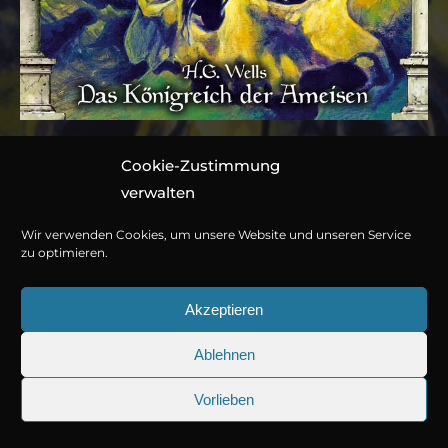
Cookie-Zustimmung
Folge 136: H.G. Wells –
verwalten
Das Königreich der
Wir verwenden Cookies, um unsere Website und unseren Service
Ameisen
zu optimieren.
Akzeptieren
Hörspiel von Marc Gruppe
Ablehnen
1 CD ca. 56 Minuten
© Copyright 2026
Titania Medien GmbH
.
978-3-7857-5628-7
Vorlieben
25.09.2026
Sherlock Holmes 73: Die trügeri