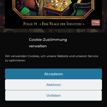
Cookie-Zustimmung
Folge 014: Eine Frage
verwalten
der Identität
Wir verwenden Cookies, um unsere Website und unseren Service
zu optimieren.
Hörspiel von Marc Gruppe nach Sir Arthur Conan Doyle.
Akzeptieren
1 CD ca. 52 Minuten
Ablehnen
978-3-7857-5030-8
© Copyright 2026
Titania Medien GmbH
.
Vorlieben
Jetzt kaufen oder streamen
25.09.2026
Sherlock Holmes 73: Die trüge