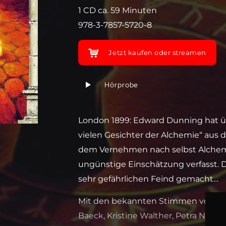
1 CD ca. 59 Minuten
978-3-7857-5720-8
Jetzt kaufen oder streamen
Hörprobe
London 1899: Edward Dunning hat ü
vielen Gesichter der Alchemie“ aus d
dem Vernehmen nach selbst Alchemie
ungünstige Einschätzung verfasst. D
sehr gefährlichen Feind gemacht…
Mit den bekannten Stimmen von Bod
Baeck, Kristine Walther, Petra Nadol