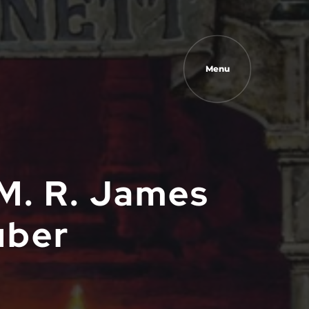
Menu
 M. R. James
uber