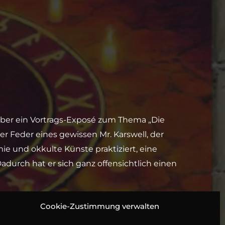
ber ein Vortrags-Exposé zum Thema „Die
er Feder eines gewissen Mr. Karswell, der
 und okkulte Künste praktiziert, eine
adurch hat er sich ganz offensichtlich einen
o Primus, Sascha von Zambelly, Jean Paul
Cookie-Zustimmung verwalten
ny, Lutz Reichert, Louis Friedemann Thiele,