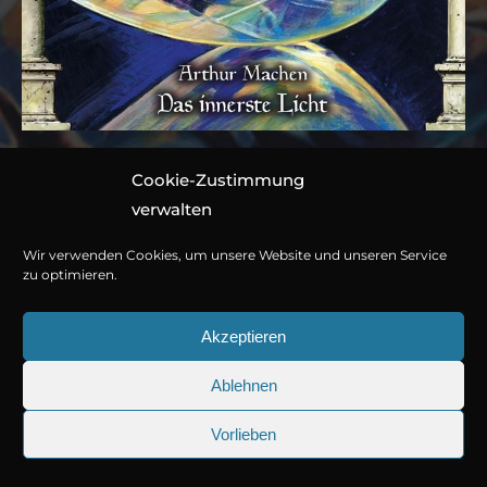
Cookie-Zustimmung
Folge 158: Arthur
verwalten
Machen – Das innerste
Wir verwenden Cookies, um unsere Website und unseren Service
Licht
zu optimieren.
Akzeptieren
Hörspiel von Marc Gruppe
Ablehnen
1 CD ca. 55 Minuten
© Copyright 2026
Titania Medien GmbH
.
978-3-7857-8158-6
Vorlieben
25.09.2026
Sherlock Holmes 73: Die trüger