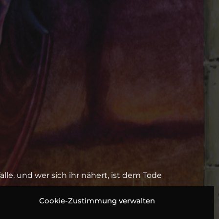
fsfalle, und wer sich ihr nähert, ist dem Tode
 die Insel, auf der Sanger Rainsford nach
Cookie-Zustimmung verwalten
 Als er dort dem exzentrischen General Zaroff
at, stellt Rainsford mit Entsetzen fest, dass