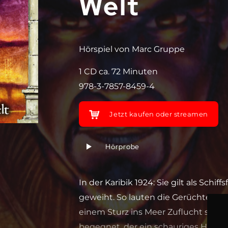
Welt
Hörspiel von Marc Gruppe
1 CD ca. 72 Minuten
978-3-7857-8459-4
Jetzt kaufen oder streamen
Hörprobe
In der Karibik 1924: Sie gilt als Schif
geweiht. So lauten die Gerüchte über
einem Sturz ins Meer Zuflucht sucht.
begegnet, der ein schauriges Hobby h