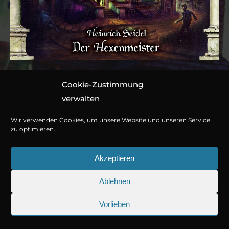
Cookie-Zustimmung
Folge 188: Heinrich
verwalten
Seidel – Der
Wir verwenden Cookies, um unsere Website und unseren Service
Hexenmeister
zu optimieren.
Akzeptieren
Hörspiel von Marc Gruppe
Ablehnen
1 CD ca. 55 Minuten
© Copyright 2026
Titania Medien GmbH
.
Vorlieben
978-3-7857-8638-3
25.09.2026
Sherlock Holmes 73: Die trüger