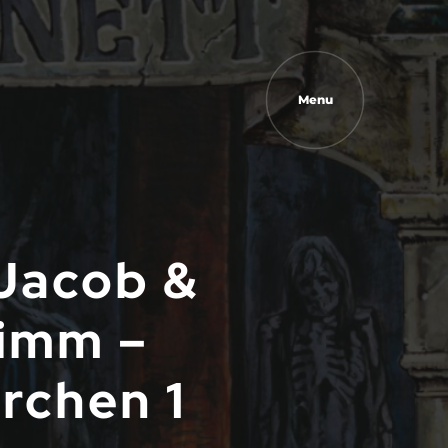
Menu
 Jacob &
rimm –
rchen 1