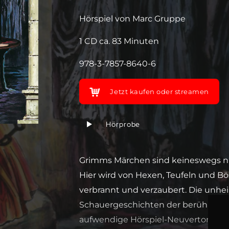
Hörspiel von Marc Gruppe
1 CD ca. 83 Minuten
978-3-7857-8640-6
Jetzt kaufen oder streamen
Hörprobe
Grimms Märchen sind keineswegs nu
Hier wird von Hexen, Teufeln und Bös
verbrannt und verzaubert. Die unhe
Schauergeschichten der berühmten
aufwendige Hörspiel-Neuvertonung