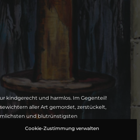
r kindgerecht und harmlos. Im Gegenteil!
ewichtern aller Art gemordet, zerstückelt,
imlichsten und blutrünstigsten
 Märchensammlung gibt es nun endlich als
Cookie-Zustimmung verwalten
en.