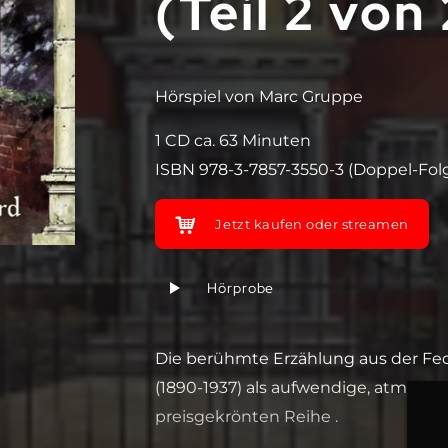
(Teil 2 von 
Hörspiel von Marc Gruppe
1 CD ca. 63 Minuten
ISBN 978-3-7857-3550-3 (Doppel-Fol
Jetzt kaufen oder streamen
Hörprobe
Die berühmte Erzählung aus der Fede
(1890-1937) als aufwendige, atmosp
preisgekrönten Reihe .