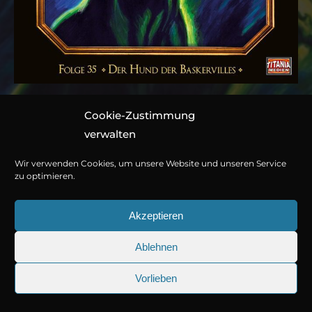
Cookie-Zustimmung
Folge 035: Der Hund der
verwalten
Baskervilles
Wir verwenden Cookies, um unsere Website und unseren Service
zu optimieren.
Hörspiel von Marc Gruppe nach Sir Arthur Conan Doyle
Akzeptieren
2 CDs ca. 129 Minuten
Ablehnen
978-3-7857-5725-3
© Copyright 2026
Titania Medien GmbH
.
Vorlieben
Jetzt kaufen oder streamen
25.09.2026
Sherlock Holmes 73: Die trüger