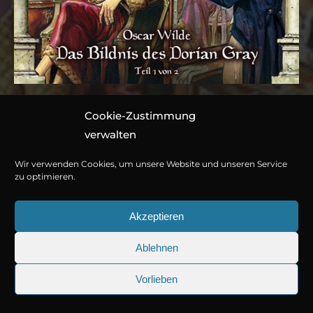
Cookie-Zustimmung
Folge 036: Oscar Wilde
verwalten
– Das Bildnis des Dorian
Wir verwenden Cookies, um unsere Website und unseren Service
Gray (Teil 1 von 2)
zu optimieren.
Akzeptieren
Hörspiel von Marc Gruppe
Ablehnen
1 CD ca. 73 Minuten
© Copyright 2026
Titania Medien GmbH
.
978-3-7857-4142-9
Vorlieben
25.09.2026
Sherlock Holmes 73: Die trügeri