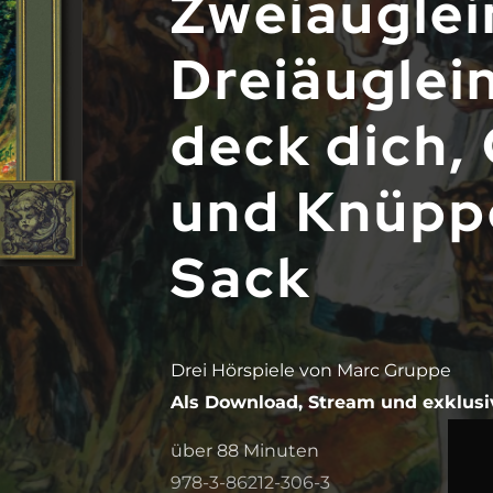
Zweiäuglei
Dreiäuglein
deck dich,
und Knüpp
Sack
Drei Hörspiele von Marc Gruppe
Als Download, Stream und exklusi
über 88 Minuten
978-3-86212-306-3