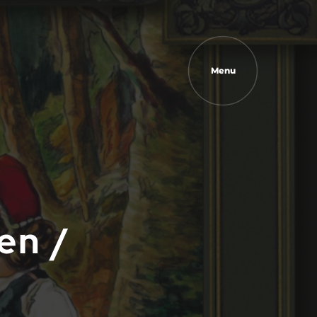
Menu
en /