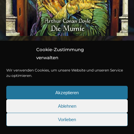
Cookie-Zustimmung
Folge 051: Arthur Conan
verwalten
Doyle – Die Mumie
Wir verwenden Cookies, um unsere Website und unseren Service
zu optimieren.
Hörspiel von Marc Gruppe nach der Erzählung „Lot No.
Akzeptieren
249“
Ablehnen
1 CD ca. 64 Minuten
978-3-7857-4471-0
© Copyright 2026
Titania Medien GmbH
.
Vorlieben
25.09.2026
Sherlock Holmes 73: Die trüge
Jetzt kaufen oder streamen