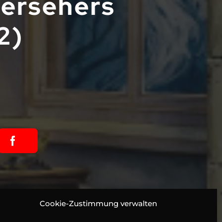
tersehers
2)
Cookie-Zustimmung verwalten
ance und sein treuer Freund Dexter sind in
so etwas wie das Detektivgespann Sherlock