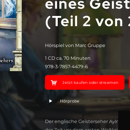
eines Geis
(Teil 2 von 
Hörspiel von Marc Gruppe
1 CD ca. 70 Minuten
978-3-7857-4479-6
Jetzt kaufen oder streamen
Hörprobe
Der englische Geisterseher Aylmer V
der Zeit vor dem ersten Weltkrieg 