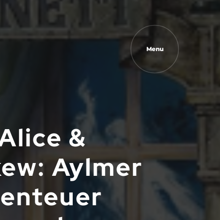
Menu
Alice &
ew: Aylmer
benteuer