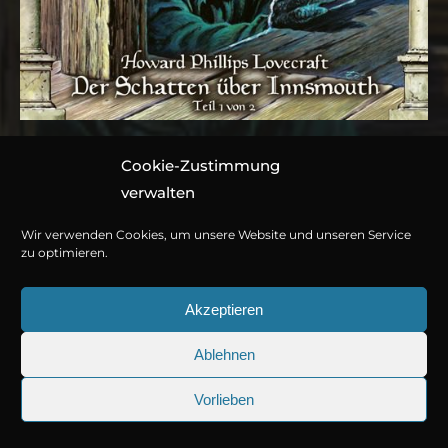
Cookie-Zustimmung
Folge 066: H.P.
verwalten
Lovecraft – Der
Wir verwenden Cookies, um unsere Website und unseren Service
Schatten über
zu optimieren.
Innsmouth (Teil 1 von 2)
Akzeptieren
Ablehnen
Hörspiel von Marc Gruppe
© Copyright 2026
Titania Medien GmbH
.
Vorlieben
1 CD ca. 60 Minuten
978-3-7857-4716-2
25.09.2026
Sherlock Holmes 73: Die trüger