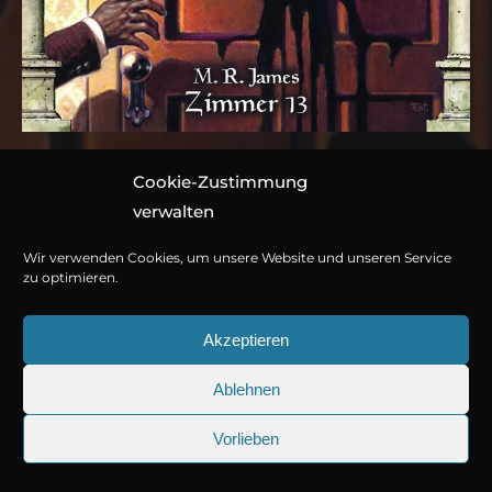
Cookie-Zustimmung
Folge 092: M.R. James –
verwalten
Zimmer 13
Wir verwenden Cookies, um unsere Website und unseren Service
zu optimieren.
Hörspiel von Marc Gruppe
Akzeptieren
1 CD ca. 49 Minuten
Ablehnen
978-3-7857-5024-7
© Copyright 2026
Titania Medien GmbH
.
Vorlieben
Jetzt kaufen oder streamen
25.09.2026
Sherlock Holmes 73: Die trüger