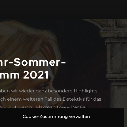
ahr-Sommer-
amm 2021
aben wir wieder ganz besondere Highlights
h einem weiteren Fall des Detektivs für das
 E. & H. Heron, „Flaxman Low – Der Fall
 29. Januar geht es am 26. Februar auf eine
Cookie-Zustimmung verwalten
 in „Das tote Brügge“ von Georges