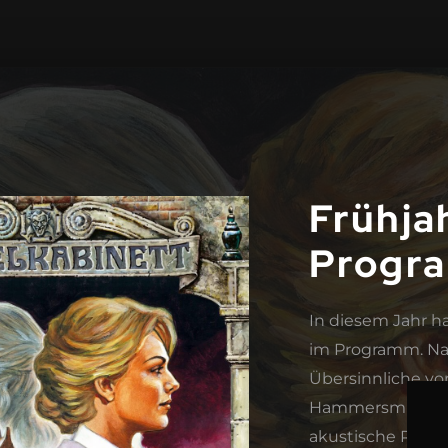
Frühj
Progr
In diesem Jahr h
im Programm. Nac
Übersinnliche von
Hammersmith“, am
akustische Reise