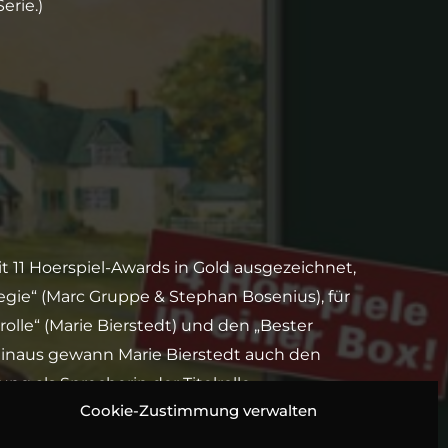
erie.)
t 11 Hoerspiel-Awards in Gold ausgezeichnet,
e Regie“ (Marc Gruppe & Stephan Bosenius), für
rolle“ (Marie Bierstedt) und den „Bester
 hinaus gewann Marie Bierstedt auch den
ng als Sprecherin der Titelrolle.
Cookie-Zustimmung verwalten
 ersten Staffel zum Sonderpreis in einer Box!