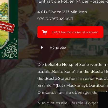
(Enthält die Folgen 1-4 der Hörspiel-S
4 CD-Box ca. 273 Minuten
978-3-7857-4906-7
Jetzt kaufen oder streamen
Hörprobe
Die beliebte Hörspiel-Serie wurde mi
u.a. als „Beste Serie“, für die „Best
die „Beste Sprecherin in einer Haupt
Erzähler“ (Lutz Mackensy). Darüber
Ohrkanus für ihre überragende Leistu
Nun gibt es alle Hörspiel-Folgen der