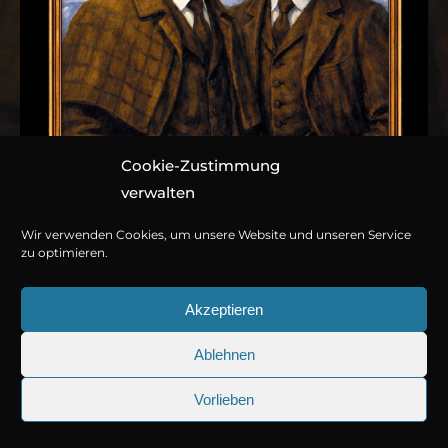
Cookie-Zustimmung
verwalten
Wir verwenden Cookies, um unsere Website und unseren Service
zu optimieren.
Akzeptieren
Ablehnen
© Copyright 2026
Titania Medien GmbH
.
Vorlieben
Band 002: Der
25.09.2026
Sherlock Holmes 73: Die trügeri