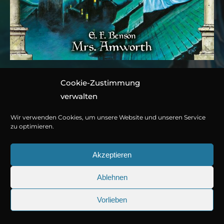
Cookie-Zustimmung
Folge 102: E. F. Benson –
verwalten
Mrs. Amworth
Wir verwenden Cookies, um unsere Website und unseren Service
zu optimieren.
Hörspiel von Marc Gruppe
Akzeptieren
1 CD ca. 70 Minuten
Ablehnen
978-3-7857-5162-6
© Copyright 2026
Titania Medien GmbH
.
Vorlieben
Jetzt kaufen oder streamen
25.09.2026
Sherlock Holmes 73: Die trüger