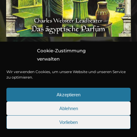
Cookie-Zustimmung
Folge 103: Charles
verwalten
Webster Leadbeater –
Wir verwenden Cookies, um unsere Website und unseren Service
Das ägyptische Parfüm
zu optimieren.
Akzeptieren
Hörspiel von Marc Gruppe
Ablehnen
1 CD ca. 51 Minuten
© Copyright 2026
Titania Medien GmbH
.
978-3-7857-5163-3
Vorlieben
25.09.2026
Sherlock Holmes 73: Die trüger