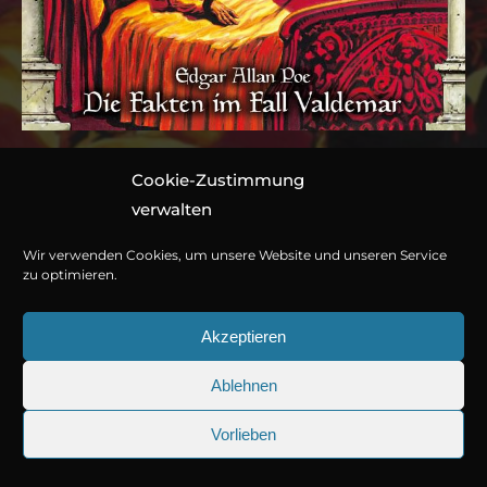
Cookie-Zustimmung
Folge 127: Edgar Allan
verwalten
Poe – Die Fakten im Fall
Wir verwenden Cookies, um unsere Website und unseren Service
Valdemar
zu optimieren.
Akzeptieren
Hörspiel von Marc Gruppe
Ablehnen
1 CD ca. 68 Minuten
© Copyright 2026
Titania Medien GmbH
.
978-3-7857-5559-4
Vorlieben
25.09.2026
Sherlock Holmes 73: Die trüger