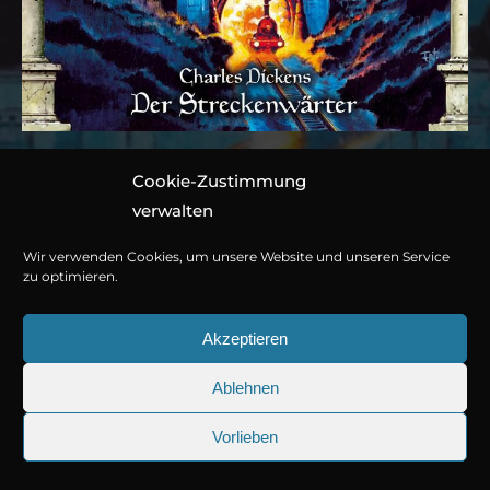
Cookie-Zustimmung
Folge 128: Charles
verwalten
Dickens – Der
Wir verwenden Cookies, um unsere Website und unseren Service
Streckenwärter
zu optimieren.
Akzeptieren
Hörspiel von Marc Gruppe
Ablehnen
1 CD ca. 44 Minuten
© Copyright 2026
Titania Medien GmbH
.
978-3-7857-5560-0
Vorlieben
25.09.2026
Sherlock Holmes 73: Die trüger