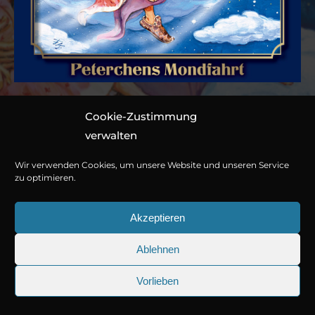
Cookie-Zustimmung
Folge 004: Gerdt von
verwalten
Bassewitz – Peterchens
Wir verwenden Cookies, um unsere Website und unseren Service
Mondfahrt
zu optimieren.
Akzeptieren
Hörspiel von Marc Gruppe
Ablehnen
1CD, ca. 86 Minuten
© Copyright 2026
Titania Medien GmbH
.
978-3-7857-4145-0
Vorlieben
25.09.2026
Sherlock Holmes 73: Die trügeris