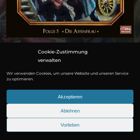
Cookie-Zustimmung
Folge 005: Die
verwalten
Affenfrau
Wir verwenden Cookies, um unsere Website und unseren Service
zu optimieren.
Hörspiel von Marc Gruppe
Akzeptieren
1 CD ca. 75 Minuten
Ablehnen
978-3-7857-4643-1
© Copyright 2026
Titania Medien GmbH
.
Vorlieben
Jetzt kaufen oder streamen
25.09.2026
Sherlock Holmes 73: Die trüge