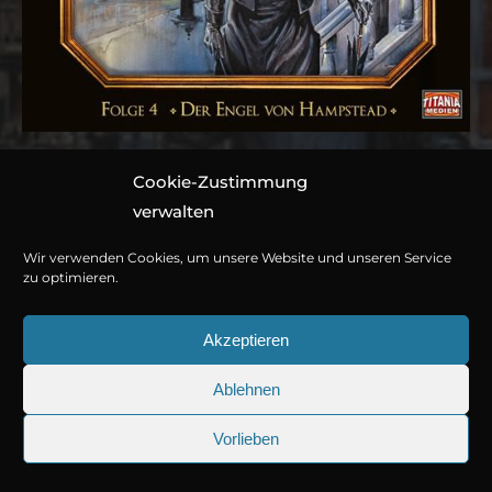
Cookie-Zustimmung
Folge 004: Der Engel
verwalten
von Hampstead
Wir verwenden Cookies, um unsere Website und unseren Service
zu optimieren.
Hörspiel von Marc Gruppe
Akzeptieren
1 CD ca. 74 Minuten
Ablehnen
978-3-7857-4527-4
© Copyright 2026
Titania Medien GmbH
.
Vorlieben
Jetzt kaufen oder streamen
25.09.2026
Sherlock Holmes 73: Die trüger