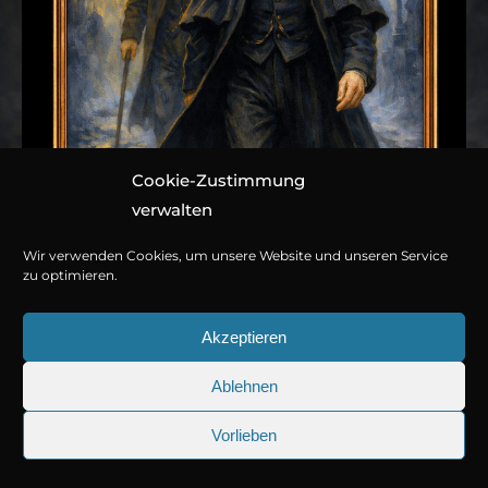
Cookie-Zustimmung
verwalten
Wir verwenden Cookies, um unsere Website und unseren Service
zu optimieren.
Akzeptieren
Ablehnen
© Copyright 2026
Titania Medien GmbH
.
Vorlieben
Band 005: Der
25.09.2026
Sherlock Holmes 73: Die trügeri