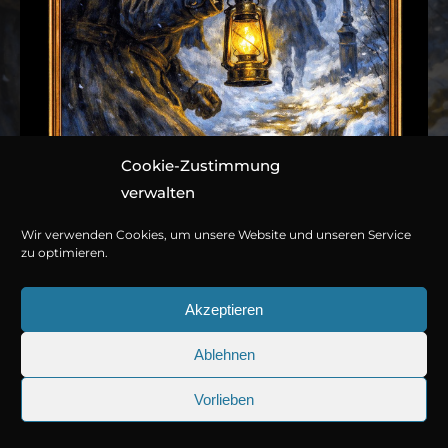
Cookie-Zustimmung
verwalten
Wir verwenden Cookies, um unsere Website und unseren Service
zu optimieren.
Akzeptieren
Ablehnen
© Copyright 2026
Titania Medien GmbH
.
Vorlieben
Band 006: Blutiger
25.09.2026
Sherlock Holmes 73: Die trügeri