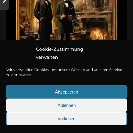
Cookie-Zustimmung
verwalten
Wir verwenden Cookies, um unsere Website und unseren Service
zu optimieren.
August 23, 2023
Akzeptieren
Folge 062: Mr. Marburys Hände
Ablehnen
Hörspiel von Marc Gruppe nach Herman Cyril McNeile
Vorlieben
und Sir Arthur Conan Doyle
August 23, 2023
25.09.2026
Sherlock Holmes 73: Die trü