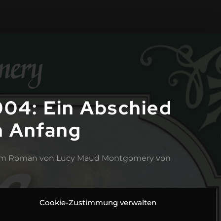
004: Ein Abschied
n Anfang
dem Roman von Lucy Maud Montgomery von
003: Jede Menge
ten
Cookie-Zustimmung verwalten
2