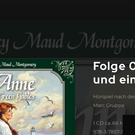
Folge 
und ei
Hörspiel nach 
Marc Gruppe
Folge 
1 CD ca. 66 Minu
978-3-7857-3528-