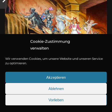
Cookie-Zustimmung
verwalten
Wir verwenden Cookies, um unsere Website und unseren Service
zu optimieren.
Akzeptieren
April 8, 2021
Ablehnen
Träumereien an französischen
Kaminen
Vorlieben
25.09.2026
Sherlock Holmes 73: Die trü
Märchen von Richard von Volkmann-Leander