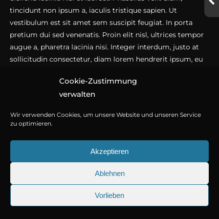
tincidunt non ipsum a, iaculis tristique sapien. Ut
vestibulum est sit amet sem suscipit feugiat. In porta
pretium dui sed venenatis. Proin elit nisl, ultrices tempor
augue a, pharetra lacinia nisi. Integer interdum, justo at
sollicitudin consectetur, diam lorem hendrerit ipsum, eu
finibus erat est sed quam. Donec a lacus id dolor
Cookie-Zustimmung
condimentum dictum. Nunc ante orci, porttitor sodales
verwalten
lorem a, blandit interdum odio.
Wir verwenden Cookies, um unsere Website und unseren Service
Audio Player
zu optimieren.
Akzeptieren
Phasellus eleifend lacinia
Integer interdum
Ablehnen
Donec a lacus id dolor condimentum
© Copyright 2026
Titania Medien GmbH
.
Vorlieben
Mauris malesuada euismod sem ac semper. Pellentesque
25.09.2026
Sherlock Holmes 73: Die tr
diam tellus, porta at enim nec, luctus viverra elit. Donec