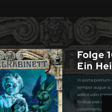
Folge 
Ein He
In porta pretium d
tempor augue a, p
sollicitudin cons
finibus erat est 
condimentum dict