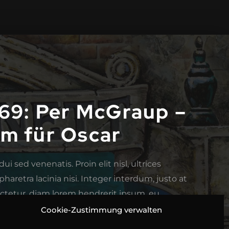
169: Per McGraup –
im für Oscar
ui sed venenatis. Proin elit nisl, ultrices
haretra lacinia nisi. Integer interdum, justo at
ectetur, diam lorem hendrerit ipsum, eu
sed quam. Donec a lacus id dolor
Cookie-Zustimmung verwalten
um. Nunc ante orci, porttitor sodales lorem